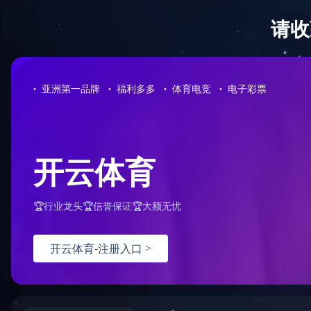
Sorry for the inconvenience.
Please report this message and include the following information to us
Thank you very much!
URL:
/productInfo?art_id=206402&art_menu_guid=EE234FC
Server:
prod-qwmh-bj7-pool203-frontend-static-01
Date:
2026/03/04 14:52:29
乐鱼网页版
|
乐玩体育·
|
乐动网站网页版
|
开云网页版页面
|
华