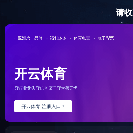
Sorry for the inconvenience.
Please report this message and include the following information to us
Thank you very much!
URL:
/aboutUsInfo?art_id=206338&art_menu_guid=204A152
Server:
prod-qwmh-bj7-pool203-frontend-static-01
Date:
2026/03/04 14:11:32
乐鱼网页版
|
乐玩体育·
|
乐动网站网页版
|
开云网页版页面
|
华